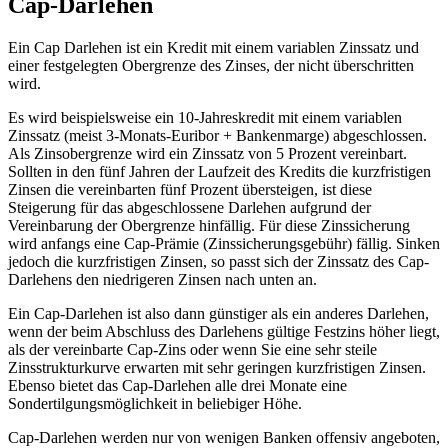
Cap-Darlehen
Ein Cap Darlehen ist ein Kredit mit einem variablen Zinssatz und
einer festgelegten Obergrenze des Zinses, der nicht überschritten
wird.
Es wird beispielsweise ein 10-Jahreskredit mit einem variablen
Zinssatz (meist 3-Monats-Euribor + Bankenmarge) abgeschlossen.
Als Zinsobergrenze wird ein Zinssatz von 5 Prozent vereinbart.
Sollten in den fünf Jahren der Laufzeit des Kredits die kurzfristigen
Zinsen die vereinbarten fünf Prozent übersteigen, ist diese
Steigerung für das abgeschlossene Darlehen aufgrund der
Vereinbarung der Obergrenze hinfällig. Für diese Zinssicherung
wird anfangs eine Cap-Prämie (Zinssicherungsgebühr) fällig. Sinken
jedoch die kurzfristigen Zinsen, so passt sich der Zinssatz des Cap-
Darlehens den niedrigeren Zinsen nach unten an.
Ein Cap-Darlehen ist also dann günstiger als ein anderes Darlehen,
wenn der beim Abschluss des Darlehens gültige Festzins höher liegt,
als der vereinbarte Cap-Zins oder wenn Sie eine sehr steile
Zinsstrukturkurve erwarten mit sehr geringen kurzfristigen Zinsen.
Ebenso bietet das Cap-Darlehen alle drei Monate eine
Sondertilgungsmöglichkeit in beliebiger Höhe.
Cap-Darlehen werden nur von wenigen Banken offensiv angeboten,