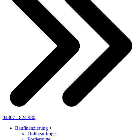
04307 - 824 980
Baufinanzierung
+
Onlineanfrage
Fördermittel