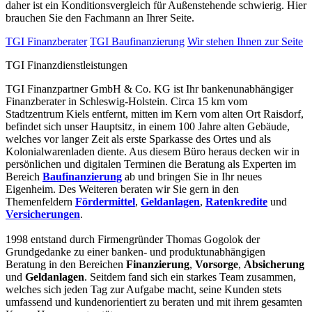
daher ist ein Konditionsvergleich für Außenstehende schwierig. Hier
brauchen Sie den Fachmann an Ihrer Seite.
TGI Finanzberater
TGI Baufinanzierung
Wir stehen Ihnen zur Seite
TGI Finanzdienstleistungen
TGI Finanzpartner GmbH & Co. KG ist Ihr bankenunabhängiger
Finanzberater in Schleswig-Holstein. Circa 15 km vom
Stadtzentrum Kiels entfernt, mitten im Kern vom alten Ort Raisdorf,
befindet sich unser Hauptsitz, in einem 100 Jahre alten Gebäude,
welches vor langer Zeit als erste Sparkasse des Ortes und als
Kolonialwarenladen diente. Aus diesem Büro heraus decken wir in
persönlichen und digitalen Terminen die Beratung als Experten im
Bereich
Baufinanzierung
ab und bringen Sie in Ihr neues
Eigenheim. Des Weiteren beraten wir Sie gern in den
Themenfeldern
Fördermittel
,
Geldanlagen
,
Ratenkredite
und
Versicherungen
.
1998 entstand durch Firmengründer Thomas Gogolok der
Grundgedanke zu einer banken- und produktunabhängigen
Beratung in den Bereichen
Finanzierung
,
Vorsorge
,
Absicherung
und
Geldanlagen
. Seitdem fand sich ein starkes Team zusammen,
welches sich jeden Tag zur Aufgabe macht, seine Kunden stets
umfassend und kundenorientiert zu beraten und mit ihrem gesamten