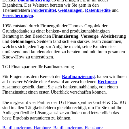
Eigenheim. Des Weiteren beraten wir Sie gern in den
Themenfeldern
Fördermittel
,
Geldanlagen
,
Ratenkredite
und
Versicherungen
.
1998 entstand durch Firmengründer Thomas Gogolok der
Grundgedanke zu einer banken- und produktunabhängigen
Beratung in den Bereichen
Finanzierung
,
Vorsorge
,
Absicherung
und
Geldanlagen
. Seitdem fand sich ein starkes Team zusammen,
welches sich jeden Tag zur Aufgabe macht, seine Kunden stets
umfassend und kundenorientiert zu beraten und mit ihrem gesamten
Know-How zu unterstützen.
TGI Finanzpartner für Baufinanzierung
Für Fragen aus dem Bereich der
Baufinanzierung
, haben wir Ihnen
auf unserer Website eine Auswahl an verschiedenen
Rechnern
zusammengestellt, damit Sie sich bankenunabhängig von einem
Finanzinstitut einen ersten Überblick verschaffen können.
Die insgesamt vier Partner der TGI Finanzpartner GmbH & Co. KG
sind in allen Tätigkeitsfeldern gleichberechtigt, um für Sie und Ihr
Anliegen flexible Lösungsansätze zu finden und letztendlich das
beste Ergebnis garantieren zu können.
Baufinanzierung Hamburg
,
Baufinanzierung Flensburg
,