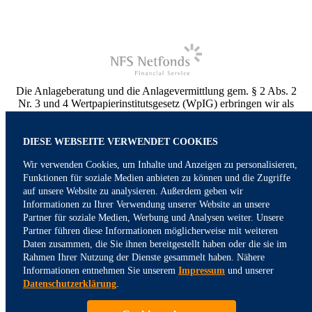
Die Anlageberatung und die Anlagevermittlung gem. § 2 Abs. 2
Nr. 3 und 4 Wertpapierinstitutsgesetz (WpIG) erbringen wir als
vertraglich gebundener Vermittler gem. § 3 Abs. 2 WpIG
ausschließlich für Rechnung und unter der Haftung der NFS
Netfonds Financial Service GmbH. Die NFS ist ein
DIESE WEBSEITE VERWENDET COOKIES
Wertpapierinstitut und verfügt über die entsprechenden
Wir verwenden Cookies, um Inhalte und Anzeigen zu personalisieren,
Erlaubnisse der Bundesanstalt für Finanzdienstleistungsaufsicht
(BaFin). Sonstige Dienstleistungen erbringen wir im eigenen
Funktionen für soziale Medien anbieten zu können und die Zugriffe
Namen und auf eigene Rechnung. Weitere Informationen finden
auf unsere Website zu analysieren. Außerdem geben wir
Sie in unserem Impressum.
Informationen zu Ihrer Verwendung unserer Website an unsere
Partner für soziale Medien, Werbung und Analysen weiter. Unsere
Partner führen diese Informationen möglicherweise mit weiteren
Die Echtheit der Bewertungen werden von uns nicht gesondert
Daten zusammen, die Sie ihnen bereitgestellt haben oder die sie im
überprüft, sondern wir verlassen uns voll auf die Regularien der
Rahmen Ihrer Nutzung der Dienste gesammelt haben. Nähere
Bewertungsdiensteanbieters KennsDuEinen.de, ProvenExpert,
Informationen entnehmen Sie unserem
Impressum
und unserer
Facebook und Google.
Datenschutzerklärung
.
Impressum
Datenschutz
Aktuelles
Kontakt