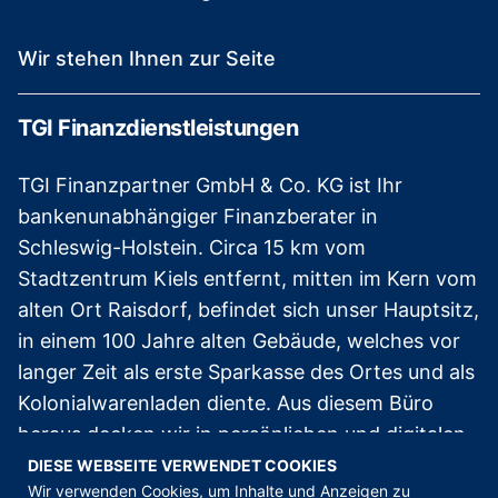
Wir stehen Ihnen zur Seite
TGI Finanzdienstleistungen
TGI Finanzpartner GmbH & Co. KG ist Ihr
bankenunabhängiger Finanzberater in
Schleswig-Holstein. Circa 15 km vom
Stadtzentrum Kiels entfernt, mitten im Kern vom
alten Ort Raisdorf, befindet sich unser Hauptsitz,
in einem 100 Jahre alten Gebäude, welches vor
langer Zeit als erste Sparkasse des Ortes und als
Kolonialwarenladen diente. Aus diesem Büro
heraus decken wir in persönlichen und digitalen
Terminen die Beratung als Experten im Bereich
DIESE WEBSEITE VERWENDET COOKIES
Wir verwenden Cookies, um Inhalte und Anzeigen zu
Baufinanzierung
ab und bringen Sie in Ihr neues