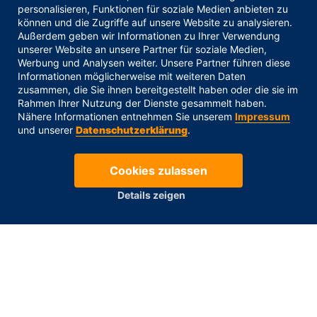
personalisieren, Funktionen für soziale Medien anbieten zu
Eigenheim. Des Weiteren beraten wir Sie gern in
können und die Zugriffe auf unsere Website zu analysieren.
Außerdem geben wir Informationen zu Ihrer Verwendung
den Themenfeldern
Fördermittel
,
Geldanlagen
,
unserer Website an unsere Partner für soziale Medien,
Ratenkredite
und
Versicherungen
.
Werbung und Analysen weiter. Unsere Partner führen diese
Informationen möglicherweise mit weiteren Daten
zusammen, die Sie ihnen bereitgestellt haben oder die sie im
1998 entstand durch Firmengründer Thomas
Rahmen Ihrer Nutzung der Dienste gesammelt haben.
Gogolok der Grundgedanke zu einer banken-
Nähere Informationen entnehmen Sie unserem
Impressum
und unserer
Datenschutzerklärung
.
und produktunabhängigen Beratung in den
Bereichen
Finanzierung
,
Vorsorge
,
Absicherung
Cookies zulassen
und
Geldanlagen
. Seitdem fand sich ein starkes
Details zeigen
Team zusammen, welches sich jeden Tag zur
Aufgabe macht, seine Kunden stets umfassend
und kundenorientiert zu beraten und mit ihrem
gesamten Know-How zu unterstützen.