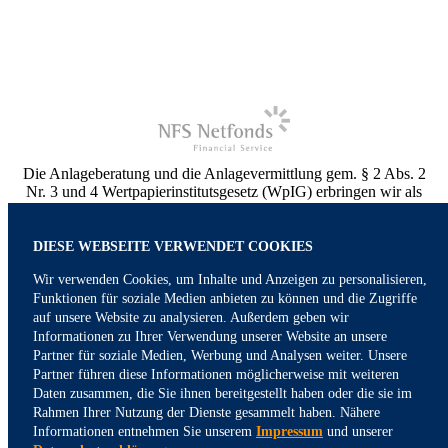
Die Anlageberatung und die Anlagevermittlung gem. § 2 Abs. 2
Nr. 3 und 4 Wertpapierinstitutsgesetz (WpIG) erbringen wir als
vertraglich gebundener Vermittler gem. § 3 Abs. 2 WpIG
ausschließlich für Rechnung und unter der Haftung der NFS
Netfonds Financial Service GmbH. Die NFS ist ein
DIESE WEBSEITE VERWENDET COOKIES
Wertpapierinstitut und verfügt über die entsprechenden
Wir verwenden Cookies, um Inhalte und Anzeigen zu personalisieren,
Erlaubnisse der Bundesanstalt für Finanzdienstleistungsaufsicht
Funktionen für soziale Medien anbieten zu können und die Zugriffe
(BaFin). Sonstige Dienstleistungen erbringen wir im eigenen
Namen und auf eigene Rechnung. Weitere Informationen finden
auf unsere Website zu analysieren. Außerdem geben wir
Sie in unserem Impressum.
Informationen zu Ihrer Verwendung unserer Website an unsere
Partner für soziale Medien, Werbung und Analysen weiter. Unsere
Partner führen diese Informationen möglicherweise mit weiteren
Die Echtheit der Bewertungen werden von uns nicht gesondert
Daten zusammen, die Sie ihnen bereitgestellt haben oder die sie im
überprüft, sondern wir verlassen uns voll auf die Regularien der
Rahmen Ihrer Nutzung der Dienste gesammelt haben. Nähere
Bewertungsdiensteanbieters KennsDuEinen.de, ProvenExpert,
Informationen entnehmen Sie unserem
Impressum
und unserer
Facebook und Google.