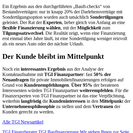
Ein Ergebnis aus den durchgeführten „Baufi-checks“ von
Bestandsverträgen: nur in knapp 20% der Darlehensverträge mit
Sondertilgungsoption wurden auch tatsächlich
Sondertilgungen
geleistet. Der Rat der
Experten
, lieber gleich von Anfang an eine
flexible Finanzierung wählen
, mit der
Möglichkeit
zum
Tilgungssatzwechsel
. Die Realität zeigt, wenn eine Finanzierung
erst einmal über Jahre läuft, ist eine Sondertilgung weniger reizvoll
als ein neues Auto oder der nächste Urlaub.
Der Kunde bleibt im Mittelpunkt
Noch ein
interessantes Ergebnis
aus der Analyse der
Kontaktaufnahme mit
TGI Finanzpartner
: fast
50% der
Neuanfragen
für private Immobilienfinanzierungen erfolgen auf
Grund von
Kundenempfehlungen
.
Über 95%
der beratenen
Interessenten würden TGI Finanzpartner
weiterempfehlen
. Für die
Finanzexperten von TGI Finanzpartner ist das eine Verpflichtung,
weiterhin
langfristig
die
Kundeninteressen
in den
Mittelpunk
t der
Unternehmensphilosophie
zu stellen und dem
Vertrauen
der
Kunden gerecht zu werden.
Alle TGI Newsartikel
TGI Finanzberater
TGI Baufinanzierung
Wir stehen Ihnen zur Seite