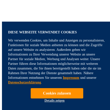
DIESE WEBSEITE VERWENDET COOKIES
Wir verwenden Cookies, um Inhalte und Anzeigen zu personalisieren,
Funktionen für soziale Medien anbieten zu können und die Zugriffe
auf unsere Website zu analysieren. Außerdem geben wir
Informationen zu Ihrer Verwendung unserer Website an unsere
Partner für soziale Medien, Werbung und Analysen weiter. Unsere
Partner führen diese Informationen möglicherweise mit weiteren
Daten zusammen, die Sie ihnen bereitgestellt haben oder die sie im
Rahmen Ihrer Nutzung der Dienste gesammelt haben. Nähere
Informationen entnehmen Sie unserem
Impressum
und unserer
Die Anlageberatung und die Anlagevermittlung gem. § 2 Abs. 2
Datenschutzerklärung
.
Nr. 3 und 4 Wertpapierinstitutsgesetz (WpIG) erbringen wir als
vertraglich gebundener Vermittler gem. § 3 Abs. 2 WpIG
ausschließlich für Rechnung und unter der Haftung der NFS
Cookies zulassen
Netfonds Financial Service GmbH. Die NFS ist ein
Details zeigen
Wertpapierinstitut und verfügt über die entsprechenden
Erlaubnisse der Bundesanstalt für Finanzdienstleistungsaufsicht
(BaFin). Sonstige Dienstleistungen erbringen wir im eigenen