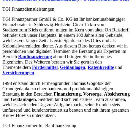
TGI Finanzdienstleistungen
TGI Finanzpartner GmbH & Co. KG ist Ihr bankenunabhängiger
Finanzberater in Schleswig-Holstein. Circa 15 km vom
Stadtzentrum Kiels entfernt, mitten im Kern vom alten Ort Raisdorf,
befindet sich unser Hauptsitz, in einem 100 Jahre alten Gebäude,
welches vor langer Zeit als erste Sparkasse des Ortes und als
Kolonialwarenladen diente. Aus diesem Büro heraus decken wir in
persönlichen und digitalen Terminen die Beratung als Experten im
Bereich
Baufinanzierung
ab und bringen Sie in Ihr neues
Eigenheim. Des Weiteren beraten wir Sie gern in den
Themenfeldern
Fördermittel
,
Geldanlagen
,
Ratenkredite
und
Versicherungen
.
1998 entstand durch Firmengründer Thomas Gogolok der
Grundgedanke zu einer banken- und produktunabhängigen
Beratung in den Bereichen
Finanzierung
,
Vorsorge
,
Absicherung
und
Geldanlagen
. Seitdem fand sich ein starkes Team zusammen,
welches sich jeden Tag zur Aufgabe macht, seine Kunden stets
umfassend und kundenorientiert zu beraten und mit ihrem gesamten
Know-How zu unterstützen.
TGI Finanzpartner für Baufinanzierung