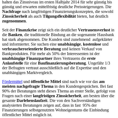
halten das Zinsniveau im ersten Halbjahr 2014 für sehr günstig bis
günstig und erwarten mittelfristig deutliche Preissteigerungen. Die
Nachfrage
nach langfristigen Finanzierungskonzepten, die sowohl
Zinssicherheit
als auch
Tilgungsflexibilität
bieten, hat deutlich
zugenommen
.
Seit der
Finanzkrise
zeigt sich ein deutlicher
Vertrauensverlust
in
die
Banken
, die traditionelle Bindung an die sogenannte Hausbank
hat stark abgenommen. Die Kunden sind zunehmend aufgeklärter
und informierter. Sie suchen eine
unabhängige
,
kostenlose
und
verbraucherorientierte Beratung
und keinen Verkauf von
Bankprodukten. Für mehr als 50% der Interessenten ist der
unabhängige Finanzpartner
ihres Vertrauens die
erste
Anlaufstelle
für eine
Baufinanzierungsberatung
. Ungefähr 1/3
der Befragten vertraut ausschließlich auf die Expertise und den
unabhängigen Marktvergleich.
Fördermittel
und
öffentliche Mittel
sind nach wie vor das
am
meisten nachgefragte Thema
in den Kundengesprächen. Bei fast
90% der Beratungen steht dieses Thema an erster Stelle, gefolgt von
Fragen nach einer
langfristigen Zinssicherheit
, am besten über die
gesamte
Darlehenslaufzei
t. Die von den Sachverständigen
analysierten Beratungen zeigen auf, dass in fast 95% der
Finanzierungen selbstgenutzten Wohneigentums die Einbindung
öffentlicher Mittel möglich ist.