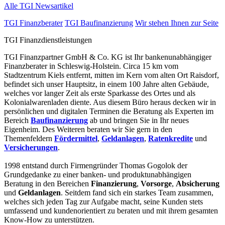
Alle TGI Newsartikel
TGI Finanzberater
TGI Baufinanzierung
Wir stehen Ihnen zur Seite
TGI Finanzdienstleistungen
TGI Finanzpartner GmbH & Co. KG ist Ihr bankenunabhängiger
Finanzberater in Schleswig-Holstein. Circa 15 km vom
Stadtzentrum Kiels entfernt, mitten im Kern vom alten Ort Raisdorf,
befindet sich unser Hauptsitz, in einem 100 Jahre alten Gebäude,
welches vor langer Zeit als erste Sparkasse des Ortes und als
Kolonialwarenladen diente. Aus diesem Büro heraus decken wir in
persönlichen und digitalen Terminen die Beratung als Experten im
Bereich
Baufinanzierung
ab und bringen Sie in Ihr neues
Eigenheim. Des Weiteren beraten wir Sie gern in den
Themenfeldern
Fördermittel
,
Geldanlagen
,
Ratenkredite
und
Versicherungen
.
1998 entstand durch Firmengründer Thomas Gogolok der
Grundgedanke zu einer banken- und produktunabhängigen
Beratung in den Bereichen
Finanzierung
,
Vorsorge
,
Absicherung
und
Geldanlagen
. Seitdem fand sich ein starkes Team zusammen,
welches sich jeden Tag zur Aufgabe macht, seine Kunden stets
umfassend und kundenorientiert zu beraten und mit ihrem gesamten
Know-How zu unterstützen.