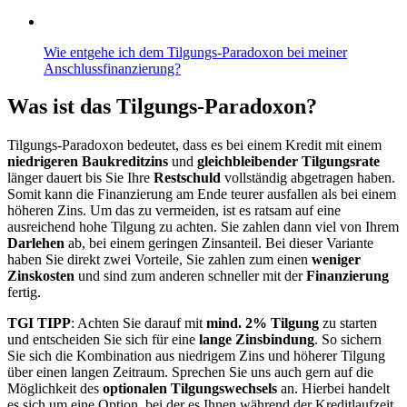
Wie entgehe ich dem Tilgungs-Paradoxon bei meiner
Anschlussfinanzierung?
Was ist das Tilgungs-Paradoxon?
Tilgungs-Paradoxon bedeutet, dass es bei einem Kredit mit einem
niedrigeren Baukreditzins
und
gleichbleibender Tilgungsrate
länger dauert bis Sie Ihre
Restschuld
vollständig abgetragen haben.
Somit kann die Finanzierung am Ende teurer ausfallen als bei einem
höheren Zins. Um das zu vermeiden, ist es ratsam auf eine
ausreichend hohe Tilgung zu achten. Sie zahlen dann viel von Ihrem
Darlehen
ab, bei einem geringen Zinsanteil. Bei dieser Variante
haben Sie direkt zwei Vorteile, Sie zahlen zum einen
weniger
Zinskosten
und sind zum anderen schneller mit der
Finanzierung
fertig.
TGI TIPP
: Achten Sie darauf mit
mind. 2% Tilgung
zu starten
und entscheiden Sie sich für eine
lange Zinsbindung
. So sichern
Sie sich die Kombination aus niedrigem Zins und höherer Tilgung
über einen langen Zeitraum. Sprechen Sie uns auch gern auf die
Möglichkeit des
optionalen Tilgungswechsels
an. Hierbei handelt
es sich um eine Option, bei der es Ihnen während der Kreditlaufzeit