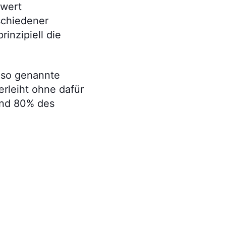
swert
schiedener
inzipiell die
r so genannte
erleiht ohne dafür
rund 80% des