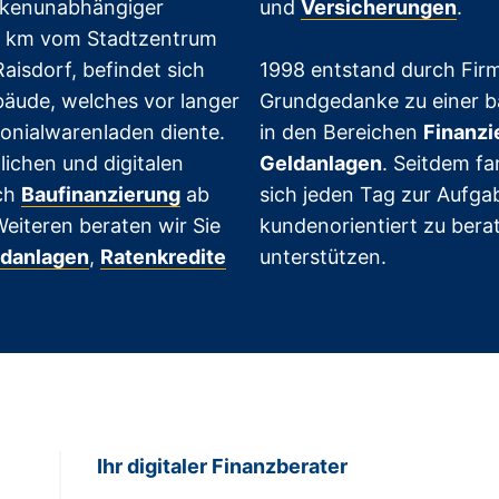
ankenunabhängiger
und
Versicherungen
.
15 km vom Stadtzentrum
Raisdorf, befindet sich
1998 entstand durch Fi
bäude, welches vor langer
Grundgedanke zu einer 
lonialwarenladen diente.
in den Bereichen
Finanzi
ichen und digitalen
Geldanlagen
. Seitdem f
ich
Baufinanzierung
ab
sich jeden Tag zur Aufg
Weiteren beraten wir Sie
kundenorientiert zu ber
danlagen
,
Ratenkredite
unterstützen.
Ihr digitaler Finanzberater