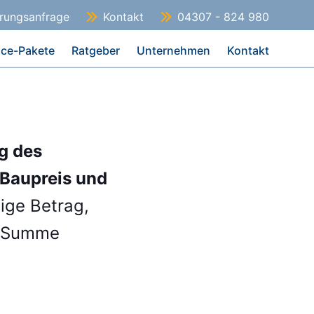
erungsanfrage
Kontakt
04307 - 824 980
ice-Pakete
Ratgeber
Unternehmen
Kontakt
g des
 Baupreis und
nige Betrag,
ie Summe