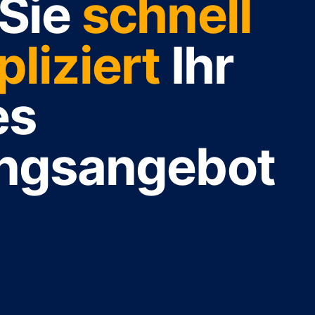
 Sie
schnell
liziert
Ihr
es
ungsangebot