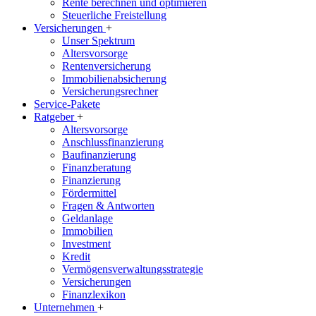
Rente berechnen und optimieren
Steuerliche Freistellung
Versicherungen
+
Unser Spektrum
Altersvorsorge
Rentenversicherung
Immobilienabsicherung
Versicherungsrechner
Service-Pakete
Ratgeber
+
Altersvorsorge
Anschlussfinanzierung
Baufinanzierung
Finanzberatung
Finanzierung
Fördermittel
Fragen & Antworten
Geldanlage
Immobilien
Investment
Kredit
Vermögensverwaltungsstrategie
Versicherungen
Finanzlexikon
Unternehmen
+