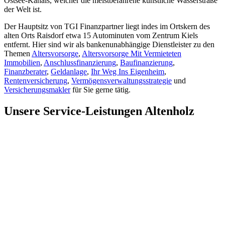
Ostsee-Kanals, welcher die meistbefahrene künstliche Wasserstraße
der Welt ist.
Der Hauptsitz von TGI Finanzpartner liegt indes im Ortskern des
alten Orts Raisdorf etwa 15 Autominuten vom Zentrum Kiels
entfernt. Hier sind wir als bankenunabhängige Dienstleister zu den
Themen
Altersvorsorge
,
Altersvorsorge Mit Vermieteten
Immobilien
,
Anschlussfinanzierung
,
Baufinanzierung
,
Finanzberater
,
Geldanlage
,
Ihr Weg Ins Eigenheim
,
Rentenversicherung
,
Vermögensverwaltungsstrategie
und
Versicherungsmakler
für Sie gerne tätig.
Unsere
Service-Leistungen
Altenholz