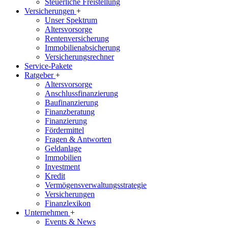
Steuerliche Freistellung
Versicherungen
+
Unser Spektrum
Altersvorsorge
Rentenversicherung
Immobilienabsicherung
Versicherungsrechner
Service-Pakete
Ratgeber
+
Altersvorsorge
Anschlussfinanzierung
Baufinanzierung
Finanzberatung
Finanzierung
Fördermittel
Fragen & Antworten
Geldanlage
Immobilien
Investment
Kredit
Vermögensverwaltungsstrategie
Versicherungen
Finanzlexikon
Unternehmen
+
Events & News