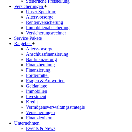
Steuerliche Freistellung
Versicherungen
+
Unser Spektrum
Altersvorsorge
Rentenversicherung
Immobilienabsicherung
Versicherungsrechner
Service-Pakete
Ratgeber
+
Altersvorsorge
Anschlussfinanzierung
Baufinanzierung
Finanzberatung
Finanzierung
Fördermittel
Fragen & Antworten
Geldanlage
Immobilien
Investment
Kredit
Vermögensverwaltungsstrategie
Versicherungen
Finanzlexikon
Unternehmen
+
Events & News