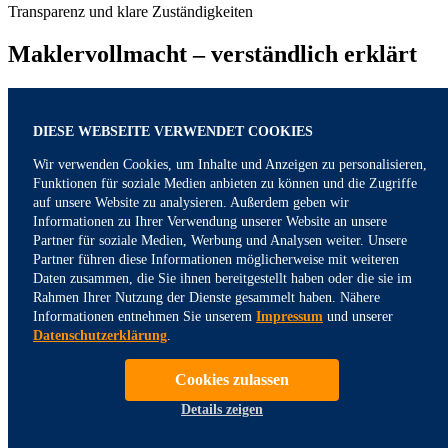
Transparenz und klare Zuständigkeiten
Maklervollmacht
– verständlich erklärt
Damit TGI Finanzpartner Sie gegenüber
Versicherungsgesellschaften vertreten und in Ihrem Auftrag tätig
DIESE WEBSEITE VERWENDET COOKIES
werden kann, ist in der Regel eine Maklervollmacht erforderlich.
Diese regelt das sogenannte Außenverhältnis und legt fest, welche
Wir verwenden Cookies, um Inhalte und Anzeigen zu personalisieren,
Erklärungen wir gegenüber Versicherern abgeben dürfen –
Funktionen für soziale Medien anbieten zu können und die Zugriffe
beispielsweise bei Anfragen, Vertragsprüfungen oder
auf unsere Website zu analysieren. Außerdem geben wir
Schadenmeldungen.
Informationen zu Ihrer Verwendung unserer Website an unsere
Mit einer erteilten Maklervollmacht lassen sich viele Abstimmungen
bequem und zeitsparend per E-Mail oder auf digitalem Weg
Partner für soziale Medien, Werbung und Analysen weiter. Unsere
durchführen, ohne dass für jeden Schritt ein persönlicher Termin
Partner führen diese Informationen möglicherweise mit weiteren
notwendig ist.
Daten zusammen, die Sie ihnen bereitgestellt haben oder die sie im
Rahmen Ihrer Nutzung der Dienste gesammelt haben. Nähere
Die Maklervollmacht bedeutet jedoch nicht, dass ohne Ihre
Informationen entnehmen Sie unserem
Impressum
und unserer
Zustimmung Änderungen an bestehenden Versicherungsverträgen
Datenschutzerklärung
.
vorgenommen werden. Ergänzend zur Vollmacht definiert der
Maklervertrag klar die Aufgaben, Pflichten und Befugnisse des
Cookies zulassen
Versicherungsmaklers. Er sorgt für Transparenz, Rechtssicherheit
und stellt sicher, dass alle Schritte nachvollziehbar und in Ihrem
Details zeigen
Interesse erfolgen.