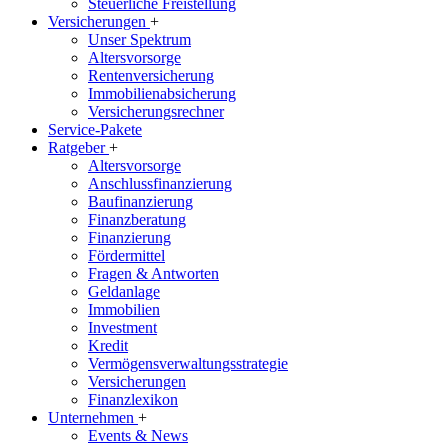
Steuerliche Freistellung
Versicherungen
+
Unser Spektrum
Altersvorsorge
Rentenversicherung
Immobilienabsicherung
Versicherungsrechner
Service-Pakete
Ratgeber
+
Altersvorsorge
Anschlussfinanzierung
Baufinanzierung
Finanzberatung
Finanzierung
Fördermittel
Fragen & Antworten
Geldanlage
Immobilien
Investment
Kredit
Vermögensverwaltungsstrategie
Versicherungen
Finanzlexikon
Unternehmen
+
Events & News