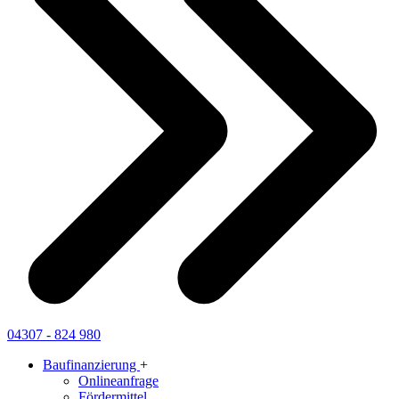
04307 - 824 980
Baufinanzierung
+
Onlineanfrage
Fördermittel