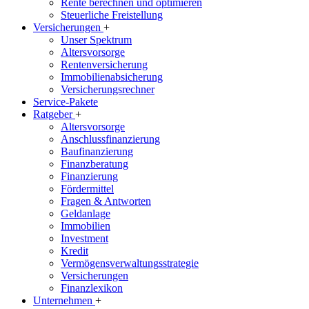
Rente berechnen und optimieren
Steuerliche Freistellung
Versicherungen
+
Unser Spektrum
Altersvorsorge
Rentenversicherung
Immobilienabsicherung
Versicherungsrechner
Service-Pakete
Ratgeber
+
Altersvorsorge
Anschlussfinanzierung
Baufinanzierung
Finanzberatung
Finanzierung
Fördermittel
Fragen & Antworten
Geldanlage
Immobilien
Investment
Kredit
Vermögensverwaltungsstrategie
Versicherungen
Finanzlexikon
Unternehmen
+