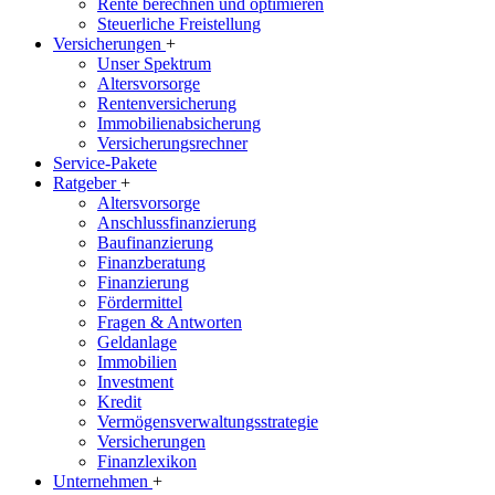
Rente berechnen und optimieren
Steuerliche Freistellung
Versicherungen
+
Unser Spektrum
Altersvorsorge
Rentenversicherung
Immobilienabsicherung
Versicherungsrechner
Service-Pakete
Ratgeber
+
Altersvorsorge
Anschlussfinanzierung
Baufinanzierung
Finanzberatung
Finanzierung
Fördermittel
Fragen & Antworten
Geldanlage
Immobilien
Investment
Kredit
Vermögensverwaltungsstrategie
Versicherungen
Finanzlexikon
Unternehmen
+