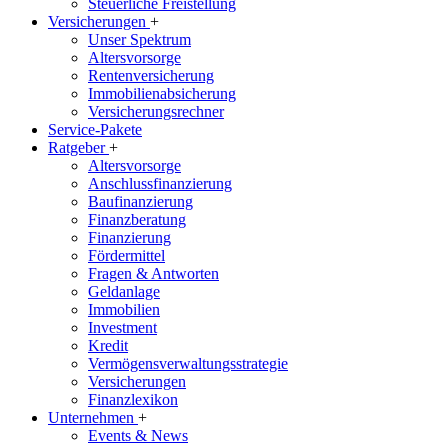
Steuerliche Freistellung
Versicherungen
+
Unser Spektrum
Altersvorsorge
Rentenversicherung
Immobilienabsicherung
Versicherungsrechner
Service-Pakete
Ratgeber
+
Altersvorsorge
Anschlussfinanzierung
Baufinanzierung
Finanzberatung
Finanzierung
Fördermittel
Fragen & Antworten
Geldanlage
Immobilien
Investment
Kredit
Vermögensverwaltungsstrategie
Versicherungen
Finanzlexikon
Unternehmen
+
Events & News