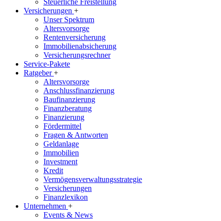
Steuerliche Freistellung
Versicherungen
+
Unser Spektrum
Altersvorsorge
Rentenversicherung
Immobilienabsicherung
Versicherungsrechner
Service-Pakete
Ratgeber
+
Altersvorsorge
Anschlussfinanzierung
Baufinanzierung
Finanzberatung
Finanzierung
Fördermittel
Fragen & Antworten
Geldanlage
Immobilien
Investment
Kredit
Vermögensverwaltungsstrategie
Versicherungen
Finanzlexikon
Unternehmen
+
Events & News