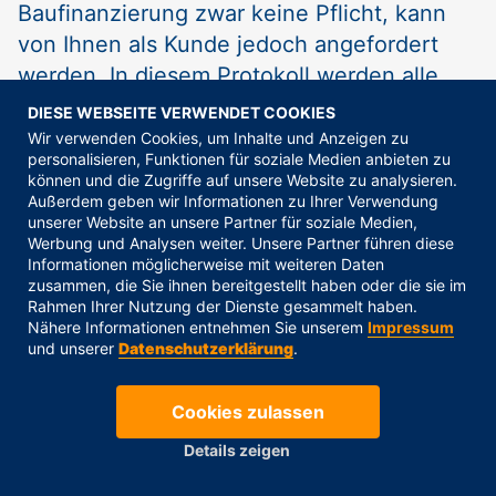
Baufinanzierung zwar keine Pflicht, kann
von Ihnen als Kunde jedoch angefordert
werden. In diesem Protokoll werden alle
Schritte der Finanzberatung dokumentiert
DIESE WEBSEITE VERWENDET COOKIES
und die ausgewählte Lösung festgehalten.
Wir verwenden Cookies, um Inhalte und Anzeigen zu
personalisieren, Funktionen für soziale Medien anbieten zu
können und die Zugriffe auf unsere Website zu analysieren.
Abschluss und Qualitätssicherung
Außerdem geben wir Informationen zu Ihrer Verwendung
unserer Website an unsere Partner für soziale Medien,
Nachdem alle Unterlagen eingereicht
Werbung und Analysen weiter. Unsere Partner führen diese
Informationen möglicherweise mit weiteren Daten
wurden, kommt es zum Abschluss Ihres
zusammen, die Sie ihnen bereitgestellt haben oder die sie im
Vertrags. Ihr Bauvorhaben oder der Erwerb
Rahmen Ihrer Nutzung der Dienste gesammelt haben.
Nähere Informationen entnehmen Sie unserem
Impressum
Ihrer Immobilie in Plön kann beginnen.
und unserer
Datenschutzerklärung
.
Cookies zulassen
Details zeigen
Auch nach Abschluss des Vertrags