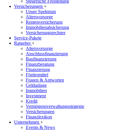
Steuerliche Freistellung
Versicherungen
+
Unser Spektrum
Altersvorsorge
Rentenversicherung
Immobilienabsicherung
Versicherungsrechner
Service-Pakete
Ratgeber
+
Altersvorsorge
Anschlussfinanzierung
Baufinanzierung
Finanzberatung
Finanzierung
Fördermittel
Fragen & Antworten
Geldanlage
Immobilien
Investment
Kredit
Vermögensverwaltungsstrategie
Versicherungen
Finanzlexikon
Unternehmen
+
Events & News