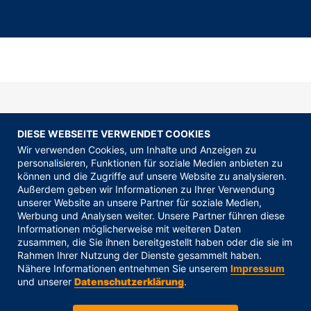
DIESE WEBSEITE VERWENDET COOKIES
Über unser
Büro
Plön
Wir verwenden Cookies, um Inhalte und Anzeigen zu
personalisieren, Funktionen für soziale Medien anbieten zu
können und die Zugriffe auf unsere Website zu analysieren.
Außerdem geben wir Informationen zu Ihrer Verwendung
Plön – mitten in der Holsteinischen
unserer Website an unsere Partner für soziale Medien,
Werbung und Analysen weiter. Unsere Partner führen diese
Schweiz – steht für
Informationen möglicherweise mit weiteren Daten
zusammen, die Sie ihnen bereitgestellt haben oder die sie im
Naturverbundenheit, Lebensqualität
Rahmen Ihrer Nutzung der Dienste gesammelt haben.
und einen entspannten Alltag
Nähere Informationen entnehmen Sie unserem
Impressum
und unserer
Datenschutzerklärung
.
zwischen Seen und Wäldern. Auch